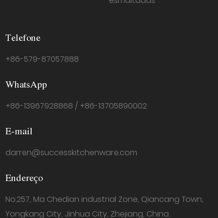
esmaltadas
Telefone
+86-579-87057888
WhatsApp
+86-13967928868 / +86-13705890002
E-mail
darren@successkitchenware.com
Endereço
No.257, Ma Chedian industrial Zone, Qiancang Town,
Yongkang City, Jinhua City, Zhejiang, China.