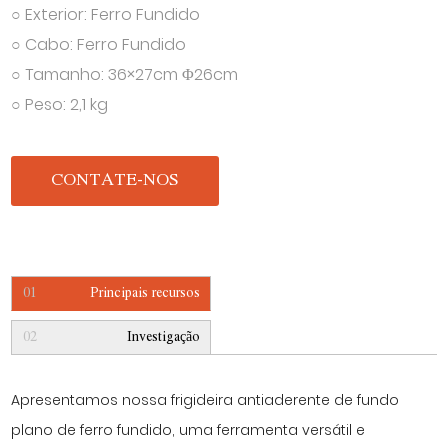
○ Exterior: Ferro Fundido
○ Cabo: Ferro Fundido
○ Tamanho: 36×27cm Φ26cm
○ Peso: 2,1 kg
CONTATE-NOS
01
Principais recursos
02
Investigação
Apresentamos nossa frigideira antiaderente de fundo
plano de ferro fundido, uma ferramenta versátil e