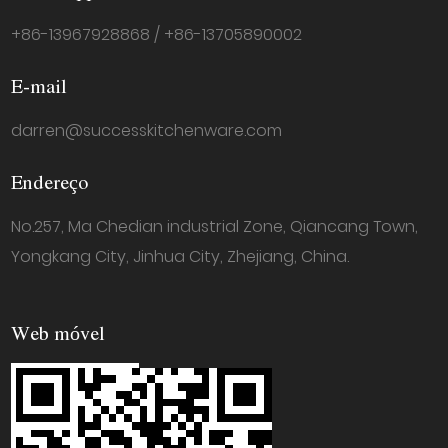
+86-13967928868 / +86-13705890002
E-mail
darren@successkitchenware.com
Endereço
No.257, Ma Chedian industrial Zone, Qiancang Town,
Yongkang City, Jinhua City, Zhejiang, China.
Web móvel