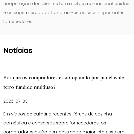
cooperação dos clientes tem muitas marcas conhecidas
e os supermercados, tornaram-se os seus importantes
fornecedores.
Notícias
stão optando por panelas de
Receitas de forno holand
cozimento lento
2026, 06, 26
entes, fóruns de cozinha
Os métodos de coziment
bre fornecedores, os
e longo tempo de prepa
nstrando maior interesse em
utensílios de cozinha que