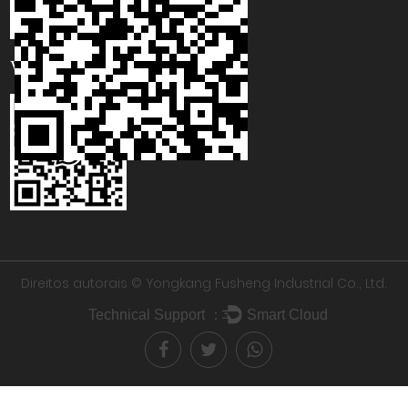
WhatsApp
Direitos autorais ©
Yongkang Fusheng Industrial Co., Ltd.
Technical Support ：
Smart Cloud