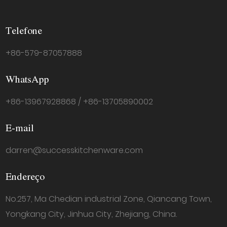
Telefone
+86-579-87057888
WhatsApp
+86-13967928868 / +86-13705890002
E-mail
darren@successkitchenware.com
Endereço
No.257, Ma Chedian industrial Zone, Qiancang Town,
Yongkang City, Jinhua City, Zhejiang, China.