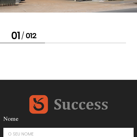
02
/
012
Nome