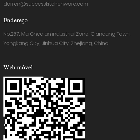
darren@successkitchenware.com
Endereço
No.257, Ma Chedian industrial Zone, Qiancang Town,
Yongkang City, Jinhua City, Zhejiang, China.
Web móvel
WhatsApp