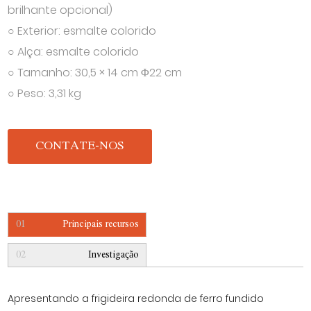
brilhante opcional)
○ Exterior: esmalte colorido
○ Alça: esmalte colorido
○ Tamanho: 30,5 × 14 cm Φ22 cm
○ Peso: 3,31 kg
CONTATE-NOS
01
Principais recursos
02
Investigação
Apresentando a frigideira redonda de ferro fundido